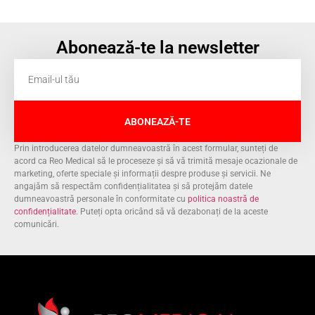
Abonează-te la newsletter
ABONEAZĂ-TE
Prin introducerea datelor dumneavoastră în acest formular, sunteți de
acord ca Reo Medical să le proceseze și să vă trimită mesaje ocazionale de
marketing, oferte speciale și informații despre produse și servicii. Ne
angajăm să respectăm confidențialitatea și să protejăm datele
dumneavoastră personale în conformitate cu
politica noastră de
confidențialitate
. Puteți opta oricând să vă dezabonați de la aceste
comunicări.