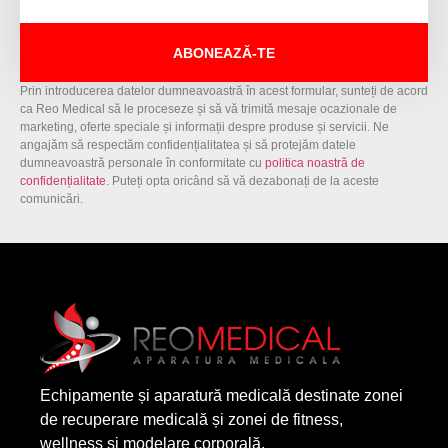
ABONEAZĂ-TE
Prin introducerea datelor dumneavoastră în acest formular, sunteți de acord
ca Reo Medical să le proceseze și să vă trimită mesaje ocazionale de
marketing, oferte speciale și informații despre produse și servicii. Ne
angajăm să respectăm confidențialitatea și să protejăm datele
dumneavoastră personale în conformitate cu
politica noastră de
confidențialitate
. Puteți opta oricând să vă dezabonați de la aceste
comunicări.
Echipamente și aparatură medicală destinate zonei
de recuperare medicală și zonei de fitness,
wellness și modelare corporală.