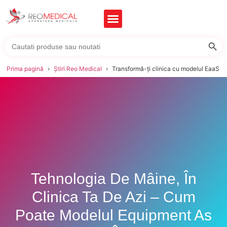
Searc
Search
for:
Prima pagină
Știri Reo Medical
Transformă-ți clinica cu modelul EaaS d
Tehnologia De Mâine, În
Clinica Ta De Azi – Cum
Poate Modelul Equipment As