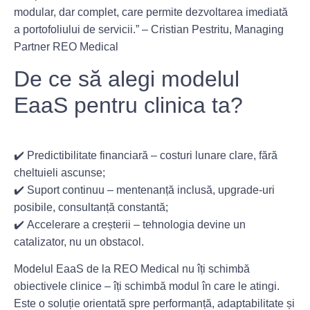
modular, dar complet, care permite dezvoltarea imediată
a portofoliului de servicii.” –
Cristian Pestritu, Managing
Partner REO Medical
De ce să alegi modelul
EaaS pentru clinica ta?
✔️
Predictibilitate financiară
– costuri lunare clare, fără
cheltuieli ascunse;
✔️
Suport continuu
– mentenanță inclusă, upgrade-uri
posibile, consultanță constantă;
✔️
Accelerare a creșterii
– tehnologia devine un
catalizator, nu un obstacol.
Modelul EaaS de la REO Medical nu îți schimbă
obiectivele clinice – îți schimbă modul în care le atingi.
Este o soluție orientată spre performanță, adaptabilitate și