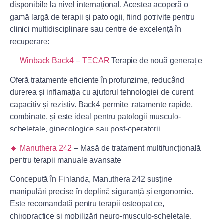
disponibile la nivel internațional. Acestea acoperă o
gamă largă de terapii și patologii, fiind potrivite pentru
clinici multidisciplinare sau centre de excelență în
recuperare:
🔹
Winback Back4 – TECAR
Terapie de nouă generație
Oferă tratamente eficiente în profunzime, reducând
durerea și inflamația cu ajutorul tehnologiei de curent
capacitiv și rezistiv. Back4 permite tratamente rapide,
combinate, și este ideal pentru patologii musculo-
scheletale, ginecologice sau post-operatorii.
🔹
Manuthera 242
– Masă de tratament multifuncțională
pentru terapii manuale avansate
Concepută în Finlanda, Manuthera 242 susține
manipulări precise în deplină siguranță și ergonomie.
Este recomandată pentru terapii osteopatice,
chiropractice și mobilizări neuro-musculo-scheletale.