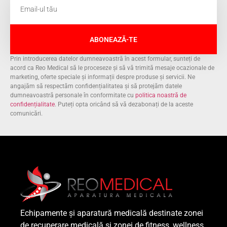
ABONEAZĂ-TE
Prin introducerea datelor dumneavoastră în acest formular, sunteți de
acord ca Reo Medical să le proceseze și să vă trimită mesaje ocazionale de
marketing, oferte speciale și informații despre produse și servicii. Ne
angajăm să respectăm confidențialitatea și să protejăm datele
dumneavoastră personale în conformitate cu
politica noastră de
confidențialitate
. Puteți opta oricând să vă dezabonați de la aceste
comunicări.
Echipamente și aparatură medicală destinate zonei
de recuperare medicală și zonei de fitness, wellness