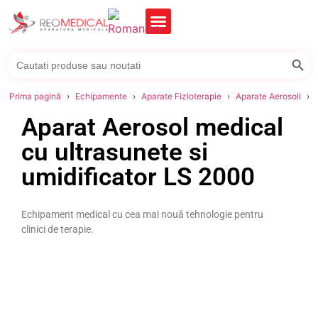
Searc
Search
for:
Prima pagină
Echipamente
Aparate Fizioterapie
Aparate Aerosoli
Aparat Aerosol medical
cu ultrasunete si
umidificator LS 2000
Echipament medical cu cea mai nouă tehnologie pentru
clinici de terapie.