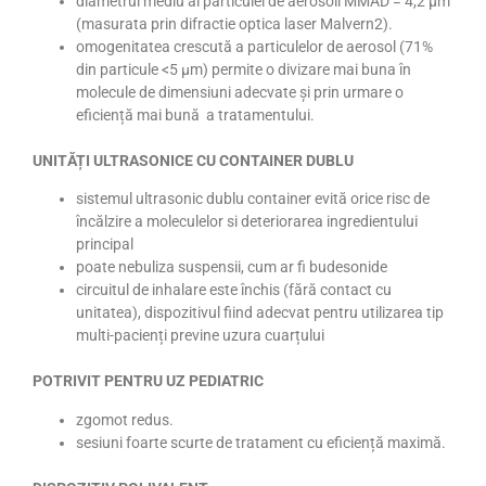
diametrul mediu al particulei de aerosoli MMAD = 4,2 µm
(masurata prin difractie optica laser Malvern2).
omogenitatea crescută a particulelor de aerosol (71%
din particule <5 µm) permite o divizare mai buna în
molecule de dimensiuni adecvate și prin urmare o
eficiență mai bună a tratamentului.
UNITĂȚI ULTRASONICE CU CONTAINER DUBLU
sistemul ultrasonic dublu container evită orice risc de
încălzire a moleculelor si deteriorarea ingredientului
principal
poate nebuliza suspensii, cum ar fi budesonide
circuitul de inhalare este închis (fără contact cu
unitatea), dispozitivul fiind adecvat pentru utilizarea tip
multi-pacienți previne uzura cuarțului
POTRIVIT PENTRU UZ PEDIATRIC
zgomot redus.
sesiuni foarte scurte de tratament cu eficiență maximă.