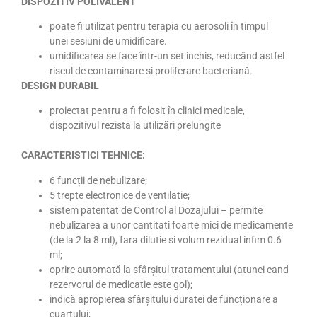
DISPOZITIV POLIVALENT
poate fi utilizat pentru terapia cu aerosoli în timpul
unei sesiuni de umidificare.
umidificarea se face într-un set inchis, reducând astfel
riscul de contaminare si proliferare bacteriană.
DESIGN DURABIL
proiectat pentru a fi folosit în clinici medicale,
dispozitivul rezistă la utilizări prelungite
CARACTERISTICI TEHNICE:
6 funcții de nebulizare;
5 trepte electronice de ventilatie;
sistem patentat de Control al Dozajului – permite
nebulizarea a unor cantitati foarte mici de medicamente
(de la 2 la 8 ml), fara dilutie si volum rezidual infim 0.6
ml;
oprire automată la sfârșitul tratamentului (atunci cand
rezervorul de medicatie este gol);
indică apropierea sfârșitului duratei de funcționare a
cuarțului;