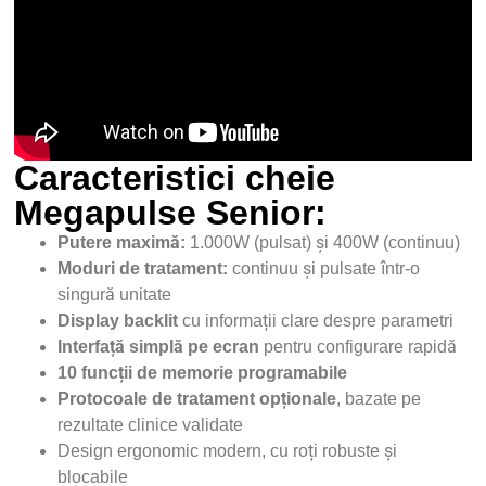
Caracteristici cheie
Megapulse Senior:
Putere maximă:
1.000W (pulsat) și 400W (continuu)
Moduri de tratament:
continuu și pulsate într-o
singură unitate
Display backlit
cu informații clare despre parametri
Interfață simplă pe ecran
pentru configurare rapidă
10 funcții de memorie programabile
Protocoale de tratament opționale
, bazate pe
rezultate clinice validate
Design ergonomic modern, cu roți robuste și
blocabile