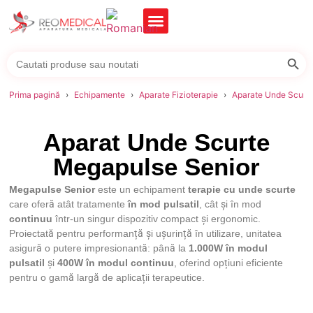
Searc
Search
for:
Prima pagină
Echipamente
Aparate Fizioterapie
Aparate Unde Scurt
Aparat Unde Scurte
Megapulse Senior
Megapulse Senior
este un echipament
terapie cu unde scurte
care oferă atât tratamente
în mod pulsatil
, cât și în mod
continuu
într-un singur dispozitiv compact și ergonomic.
Proiectată pentru performanță și ușurință în utilizare, unitatea
asigură o putere impresionantă: până la
1.000W în modul
pulsatil
și
400W în modul continuu
, oferind opțiuni eficiente
pentru o gamă largă de aplicații terapeutice.