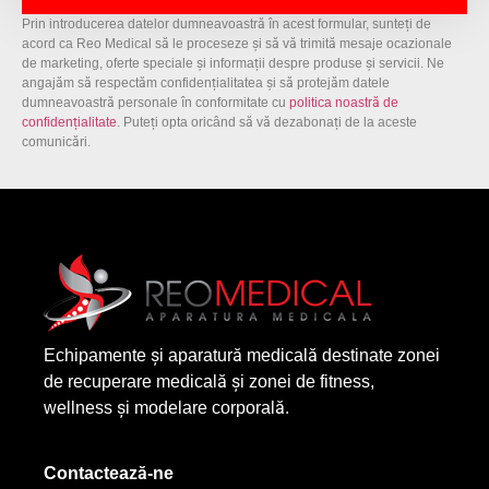
Prin introducerea datelor dumneavoastră în acest formular, sunteți de
acord ca Reo Medical să le proceseze și să vă trimită mesaje ocazionale
de marketing, oferte speciale și informații despre produse și servicii. Ne
angajăm să respectăm confidențialitatea și să protejăm datele
dumneavoastră personale în conformitate cu
politica noastră de
confidențialitate
. Puteți opta oricând să vă dezabonați de la aceste
comunicări.
Echipamente și aparatură medicală destinate zonei
de recuperare medicală și zonei de fitness,
wellness și modelare corporală.
Contactează-ne