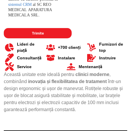
sistemul CRM
al SC REO
MEDICAL APARATURA
MEDICALA SRL.
Lideri de
Furnizori de
+700 clienți
piață
top
Consultanță
Instalare
Instruire
Service
Mentenanță
Această unitate este ideală pentru
clinici moderne
,
combinând
inovația și flexibilitatea de tratament
într-un
design ergonomic și ușor de manevrat. Rotițele robuste și
ușor de blocat asigură stabilitate și mobilitate, iar brațele
pentru electrozi și electrozii capacitiv de 100 mm inclusi
garantează performanță constantă.