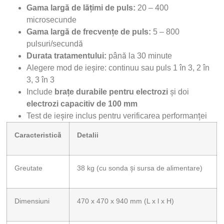
Gama largă de lățimi de puls:
20 – 400
microsecunde
Gama largă de frecvențe de puls:
5 – 800
pulsuri/secundă
Durata tratamentului:
până la 30 minute
Alegere mod de ieșire: continuu sau puls 1 în 3, 2 în
3, 3 în 3
Include
brațe durabile pentru electrozi
și doi
electrozi capacitiv de 100 mm
Test de ieșire inclus pentru verificarea performanței
Caracteristică
Detalii
Greutate
38 kg (cu sonda și sursa de alimentare)
Dimensiuni
470 x 470 x 940 mm (L x l x H)