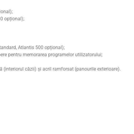
ional);
0 opțional);
andard, Atlantis 500 opțional);
bere pentru memorarea programelor utilizatorului;
ă (interiorul căzii) și acril ramforsat (panourile exterioare).