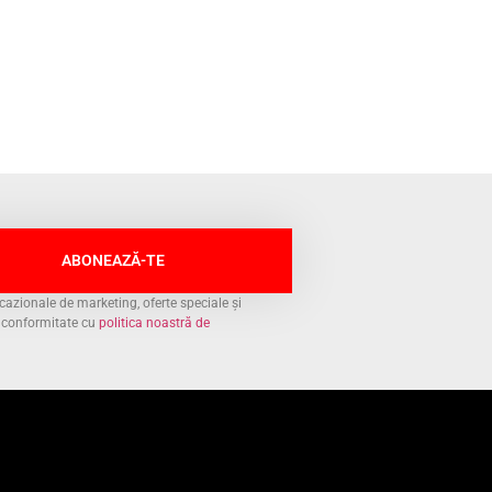
ABONEAZĂ-TE
azionale de marketing, oferte speciale și
n conformitate cu
politica noastră de