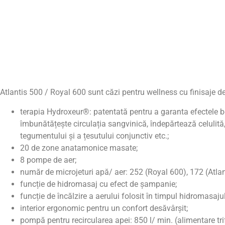
Atlantis 500 / Royal 600 sunt căzi pentru wellness cu finisaje de
terapia Hydroxeur®: patentată pentru a garanta efectele b
îmbunătățește circulația sangvinică, îndepărtează celulită
tegumentului și a țesutului conjunctiv etc.;
20 de zone anatamonice masate;
8 pompe de aer;
număr de microjeturi apă/ aer: 252 (Royal 600), 172 (Atlan
funcție de hidromasaj cu efect de șampanie;
funcție de încălzire a aerului folosit în timpul hidromasajul
interior ergonomic pentru un confort desăvârșit;
pompă pentru recircularea apei: 850 l/ min. (alimentare tri