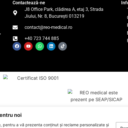
Contactează-ne
Inf
J8 Office Park, clădirea A, etaj 3, Strada
Jiului, Nr. 8, București 013219
contact@reo-medical.ro
,
+40 723 744 885
entru noi
usele prezentate pe acest site sunt furnizate de S.C. REO MEDICAL APARATURA MEDICALA S.
, pentru a vă prezenta conținut și reclame personalizate și