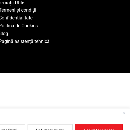
ormații Utile
Termeni și condiții
Confidențialitate
Politica de Cookies
Blog
Pagină asistență tehnică
R.L., CIF: 30490311