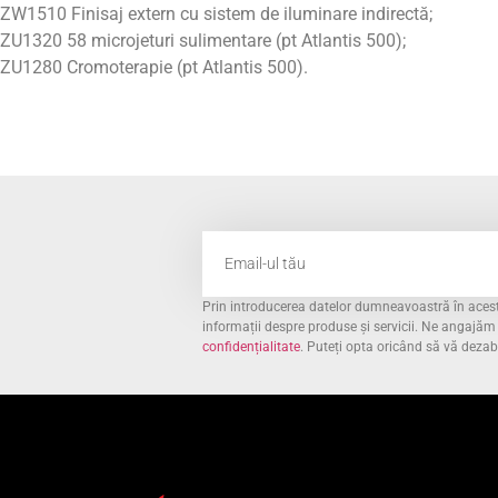
ZW1510 Finisaj extern cu sistem de iluminare indirectă;
ZU1320 58 microjeturi sulimentare (pt Atlantis 500);
ZU1280 Cromoterapie (pt Atlantis 500).
Prin introducerea datelor dumneavoastră în acest 
informații despre produse și servicii. Ne angajă
confidențialitate
. Puteți opta oricând să vă deza