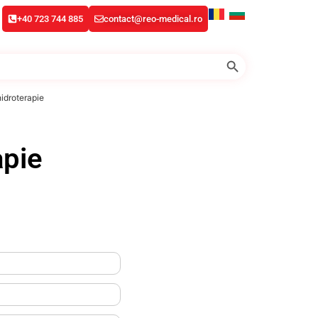
+40 723 744 885
contact@reo-medical.ro
Search Button
idroterapie
apie