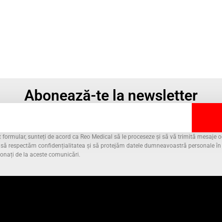
Abonează-te la newsletter
formular, sunteți de acord ca Reo Medical să le proceseze și să vă trimită mesaje oc
m să respectăm confidențialitatea și să protejăm datele dumneavoastră personale î
bonați de la aceste comunicări.