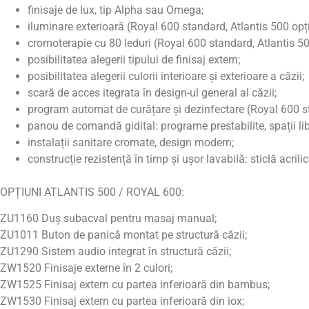
finisaje de lux, tip Alpha sau Omega;
iluminare exterioară (Royal 600 standard, Atlantis 500 opț
cromoterapie cu 80 leduri (Royal 600 standard, Atlantis 50
posibilitatea alegerii tipului de finisaj extern;
posibilitatea alegerii culorii interioare și exterioare a căzii;
scară de acces itegrata în design-ul general al căzii;
program automat de curățare și dezinfectare (Royal 600 st
panou de comandă gidital: programe prestabilite, spații li
instalații sanitare cromate, design modern;
construcție rezistență în timp și ușor lavabilă: sticlă acrilic
OPȚIUNI ATLANTIS 500 / ROYAL 600:
ZU1160 Duș subacval pentru masaj manual;
ZU1011 Buton de panică montat pe structură căzii;
ZU1290 Sistem audio integrat în structură căzii;
ZW1520 Finisaje externe în 2 culori;
ZW1525 Finisaj extern cu partea inferioară din bambus;
ZW1530 Finisaj extern cu partea inferioară din iox;