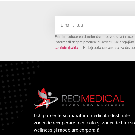
Prin introducerea datelor dumneavoastră în acest 
informații despre produse și servicii. Ne angajă
confidențialitate
. Puteți opta oricând să vă deza
Echipamente și aparatură medicală destinate
zonei de recuperare medicală și zonei de fitness
wellness și modelare corporală.