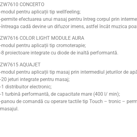
ZW7610 CONCERTO
-modul pentru aplicații tip wellfeeling;
-permite efectuarea unui masaj pentru întreg corpul prin interme
-întreaga cadă devine un difuzor imens, astfel încât muzica poate 
ZW7616 COLOR LIGHT MODULE AURA
-modul pentru aplicații tip cromoterapie;
-8 proiectoare integrate cu diode de inaltă performantă.
ZW7615 AQUAJET
-modul pentru aplicații tip masaj prin intermediul jeturilor de apă
-20 jeturi integrate pentru masaj;
-1 distribuitor electronic;
-1 turbină performantă, de capacitate mare (400 l/ min);
-panou de comandă cu operare tactile tip Touch – tronic – permi
masajul.