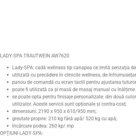
LADY-SPA TRAUTWEIN AW7620
Lady-SPA: cadă wellness tip canapea ce imită senzația de 
utilizată cu precădere în clinicile wellness, de înfrumusețar
panou de comandă cu ecran tactil pentru ajustarea tuturor fu
poate fi utilizată ca și masă de masaj manual cu înălțime
se poate opta pentru finisaje personalizate: din două culori, 
utilizator. Aceste servicii sunt opționale și contra-cost;
dimensiuni: 2190 x 950 x 610/950 mm;
greutate proprie: 210 kg fără apă/ 520 kg cu apă;
încărcare podea: 260 kp/ mp
OPȚIUNI LADY-SPA: