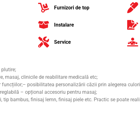
Furnizori de top
Instalare
Service
plutire;
e, masaj, clinicile de reabilitare medicală etc;
ncțiilor;– posibilitatea personalizării căzii prin alegerea culorii
 reglabilă – opțional accesoriu pentru masaj;
tip bambus, finisaj lemn, finisaj piele etc. Practic se poate realiz