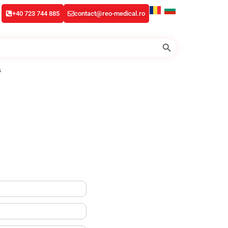
+40 723 744 885
contact@reo-medical.ro
Search Button
s