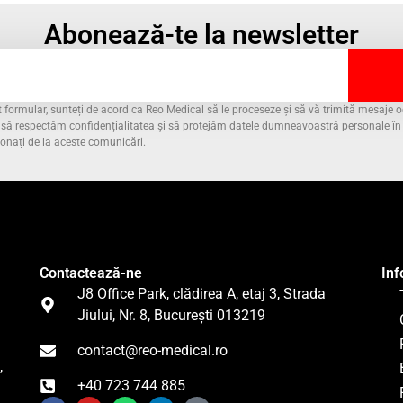
Abonează-te la newsletter
formular, sunteți de acord ca Reo Medical să le proceseze și să vă trimită mesaje oc
m să respectăm confidențialitatea și să protejăm datele dumneavoastră personale î
bonați de la aceste comunicări.
Contactează-ne
Inf
J8 Office Park, clădirea A, etaj 3, Strada
Jiului, Nr. 8, București 013219
contact@reo-medical.ro
,
+40 723 744 885