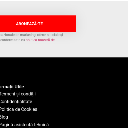
ABONEAZĂ-TE
azionale de marketing, oferte speciale și
n conformitate cu
politica noastră de
ormații Utile
Termeni și condiții
Confidențialitate
Politica de Cookies
Blog
Pagină asistență tehnică