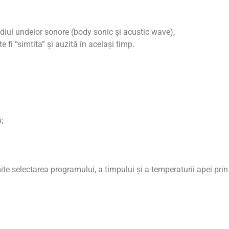
diul undelor sonore (body sonic și acustic wave);
fi “simtita” și auzită în același timp.
;
te selectarea programului, a timpului și a temperaturii apei pri