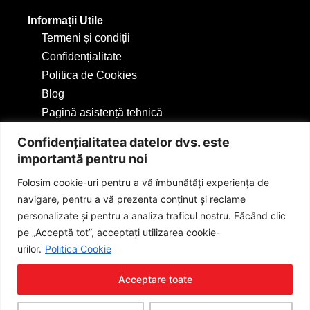
Informații Utile
Termeni și condiții
Confidențialitate
Politica de Cookies
Blog
Pagină asistență tehnică
Confidențialitatea datelor dvs. este
importantă pentru noi
Folosim cookie-uri pentru a vă îmbunătăți experiența de
navigare, pentru a vă prezenta conținut și reclame
personalizate și pentru a analiza traficul nostru. Făcând clic
pe „Acceptă tot”, acceptați utilizarea cookie-
urilor.
Politica Cookie
Acceptare toate
Serviciile și produsele prezentate pe acest site sunt furnizate de S.C. REO MEDICAL APARATURA
MEDICALA S.R.L., CIF: 30490311
Copyright © 2026 Reo-Medical. Toate drepturile rezervate. Powered by