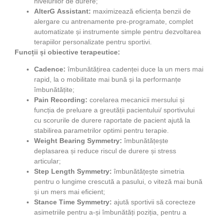
nivelurilor de durere;
AlterG Assistant:
maximizează eficiența benzii de
alergare cu antrenamente pre-programate, complet
automatizate și instrumente simple pentru dezvoltarea
terapiilor personalizate pentru sportivi.
Funcții și obiective terapeutice:
Cadence:
îmbunătățirea cadenței duce la un mers mai
rapid, la o mobilitate mai bună și la performanțe
îmbunătățite;
Pain Recording:
corelarea mecanicii mersului și
funcția de preluare a greutății pacientului/ sportivului
cu scorurile de durere raportate de pacient ajută la
stabilirea parametrilor optimi pentru terapie.
Weight Bearing Symmetry:
îmbunătățește
deplasarea și reduce riscul de durere și stress
articular;
Step Length Symmetry:
îmbunătățește simetria
pentru o lungime crescută a pasului, o viteză mai bună
și un mers mai eficient;
Stance Time Symmetry:
ajută sportivii să corecteze
asimetriile pentru a-și îmbunătăți poziția, pentru a