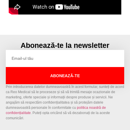
Abonează-te la newsletter
ABONEAZĂ-TE
Prin introducerea datelor dumneavoastră în acest formular, sunteți de acord
ca Reo Medical să le proceseze și să vă trimită mesaje ocazionale de
marketing, oferte speciale și informații despre produse și servicii. Ne
angajăm să respectăm confidențialitatea și să protejăm datele
dumneavoastră personale în conformitate cu
politica noastră de
confidențialitate
. Puteți opta oricând să vă dezabonați de la aceste
comunicări.