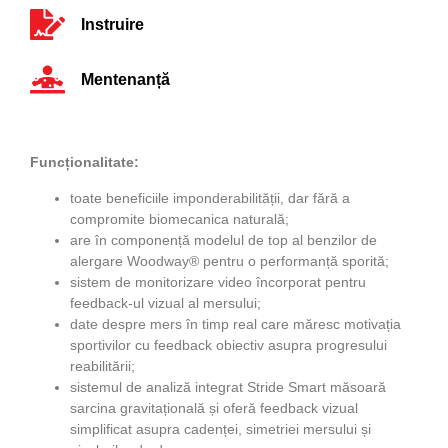
Instruire
Mentenanță
Funcționalitate:
toate beneficiile imponderabilității, dar fără a
compromite biomecanica naturală;
are în componență modelul de top al benzilor de
alergare Woodway® pentru o performanță sporită;
sistem de monitorizare video încorporat pentru
feedback-ul vizual al mersului;
date despre mers în timp real care măresc motivația
sportivilor cu feedback obiectiv asupra progresului
reabilitării;
sistemul de analiză integrat Stride Smart măsoară
sarcina gravitațională și oferă feedback vizual
simplificat asupra cadenței, simetriei mersului și