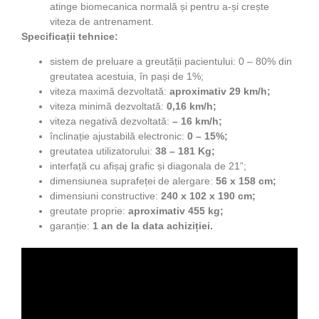
atinge biomecanica normală și pentru a-și crește
viteza de antrenament.
Specificații tehnice:
sistem de preluare a greutății pacientului: 0 – 80% din
greutatea acestuia, în pași de 1%;
viteza maximă dezvoltată:
aproximativ 29 km/h;
viteza minimă dezvoltată:
0,16 km/h;
viteza negativă dezvoltată:
– 16 km/h;
înclinație ajustabilă electronic:
0 – 15%;
greutatea utilizatorului:
38 – 181 Kg;
interfață cu afișaj grafic și diagonala de 21”;
dimensiunea suprafeței de alergare:
56 x 158 cm;
dimensiuni constructive:
240 x 102 x 190 cm;
greutate proprie:
aproximativ 455 kg;
garanție:
1 an de la data achiziției.