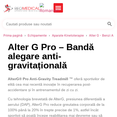
Searc
Search
for:
Prima pagină
Echipamente
Aparate Kinetoterapie
Alter G - Benzi Ale
Alter G Pro – Bandă
alegare anti-
gravitațională
AlterG® Pro Anti-Gravity
Treadmill ™
oferă sportivilor de
elită cea mai recentă inovație în recuperarea post-
accidentare și în antrenamentul de zi cu zi.
Cu tehnologia brevetată de AlterG, presiunea diferențială a
aerului (DAP), AlterG Pro reduce greutatea corporală de la
100% până la 20% în trepte precise de 1%, astfel încât
sportivii să poată începe reabilitarea mai devreme sau să