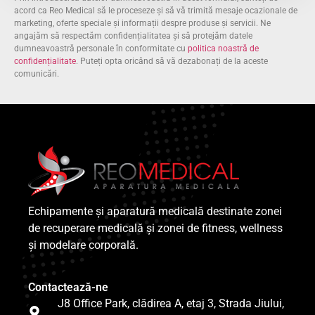
acord ca Reo Medical să le proceseze și să vă trimită mesaje ocazionale de
marketing, oferte speciale și informații despre produse și servicii. Ne
angajăm să respectăm confidențialitatea și să protejăm datele
dumneavoastră personale în conformitate cu
politica noastră de
confidențialitate
. Puteți opta oricând să vă dezabonați de la aceste
comunicări.
Echipamente și aparatură medicală destinate zonei
de recuperare medicală și zonei de fitness, wellness
și modelare corporală.
Contactează-ne
J8 Office Park, clădirea A, etaj 3, Strada Jiului,