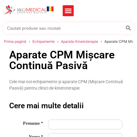
Searc
Search
for:
Prima pagină
Echipamente
Aparate Kinetoterapie
Aparate CPM Mișca
Aparate CPM Mișcare
Continuă Pasivă
Cele mai noi echipamente și aparate CPM (Mișcare Continuă
Pasivă) pentru clinici de kinetoterapie.
Cere mai multe detalii
Prenume
Nume