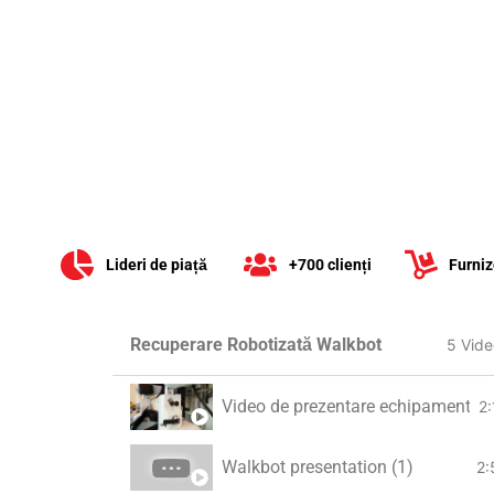
Lideri de piață
+700 clienți
Furniz
Recuperare Robotizată Walkbot
5 Vide
Video de prezentare echipament Wal
2
Walkbot presentation (1)
2: