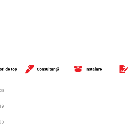
ori de top
Consultanță
Instalare
os
kbot - recuperare robotizată
:19
50