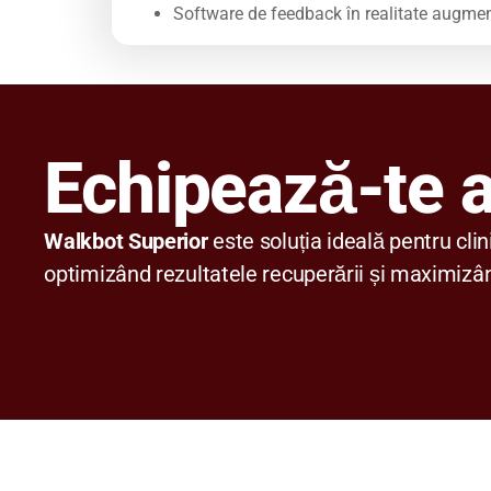
Software de feedback în realitate augmen
Echipează-te a
Walkbot Superior
este soluția ideală pentru clin
optimizând rezultatele recuperării și maximizân