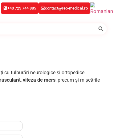
+40 723 744 885
contact@reo-medical.ro
Search Button
ți cu tulburări neurologice și ortopedice.
 musculară
,
viteza de mers
, precum și mișcările