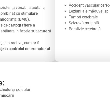
Accident vascular cereb
ezistență variabilă ajută la
Leziuni ale măduvei spi
i combinat cu
stimulare
Tumori cerebrale
omiografic (EMG)
.
Scleroză multiplă
me de
cartografiere a
Paralizie cerebrală
eabilitare în fazele subacute și
 și distractive, cum ar fi
ățesc
controlul neuromotor al
e:
chiului și șoldului
mișcării