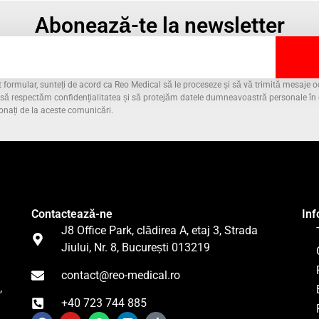
Abonează-te la newsletter
formular, sunteți de acord ca Reo Medical să le proceseze și să vă trimită mesaje oc
m să respectăm confidențialitatea și să protejăm datele dumneavoastră personale î
onați de la aceste comunicări.
Contactează-ne
Inf
J8 Office Park, clădirea A, etaj 3, Strada
Jiului, Nr. 8, București 013219
contact@reo-medical.ro
,
+40 723 744 885