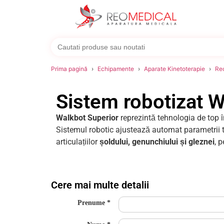
Search
for:
Prima pagină
Echipamente
Aparate Kinetoterapie
Rec
Sistem robotizat W
Walkbot Superior
reprezintă tehnologia de top 
Sistemul robotic ajustează automat parametrii t
articulațiilor
șoldului, genunchiului și gleznei
, 
Cere mai multe detalii
Prenume