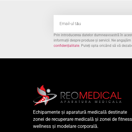
Prin introducerea datelor dumneavoastră în acest 
informații despre produse și servicii. Ne angajă
confidențialitate
. Puteți opta oricând să vă dezab
Echipamente și aparatură medicală destinate
zonei de recuperare medicală și zonei de fitness
wellness și modelare corporală.