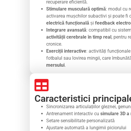
recuperare eficientă.
Stimulare musculară optimă
: modul cu r
activarea mușchilor subactivi și poate f
electrică funcțională
și
feedback electr
Integrare avansată
: compatibil cu siste
activității cerebrale în timp real
, pentru r
cronice.
Exerciții interactive
: activități funcționale
fotbalul sau lovirea mingii, care îmbunăt
mersului
.
Caracteristici principal
Sincronizarea articulațiilor gleznei, genun
Antrenament interactiv cu
simulare 3D a 
Setare sensibilitate personalizată
Ajustare automată a lungimii piciorului