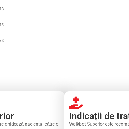
13
s Robot de marcha Walkbot
:15
cuperarea locomotorie
53
rior
Indicații de t
are ghidează pacientul către o
Walkbot Superior este recoman