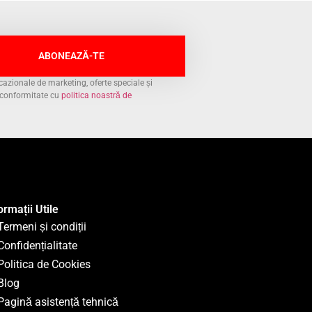
ABONEAZĂ-TE
azionale de marketing, oferte speciale și
n conformitate cu
politica noastră de
ormații Utile
Termeni și condiții
Confidențialitate
Politica de Cookies
Blog
Pagină asistență tehnică