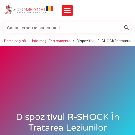
Searc
Search
for:
Prima pagină
Informații Echipamente
Dispozitivul R-SHOCK în tratarea le
Dispozitivul R-SHOCK În
Tratarea Leziunilor