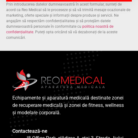
Prin introducerea datelor dumneavoastră în acest formular, sunteți de
acord ca Reo Medical să le proceseze și să vă trimită mesaje ocazionale de
marketing, oferte speciale și informații despre produse și servicii. Ne
angajăm să respectăm confidențialitatea și să protejăm datele
dumneavoastră personale în conformitate cu
politica noastră de
confidențialitate
. Puteți opta oricând să vă dezabonați de la aceste
comunicări.
Echipamente și aparatură medicală destinate zonei
de recuperare medicală și zonei de fitness, wellness
și modelare corporală.
Contactează-ne