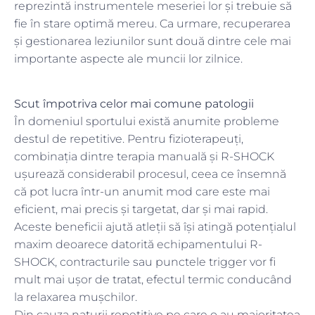
reprezintă instrumentele meseriei lor și trebuie să
fie în stare optimă mereu. Ca urmare, recuperarea
și gestionarea leziunilor sunt două dintre cele mai
importante aspecte ale muncii lor zilnice.
Scut împotriva celor mai comune patologii
În domeniul sportului există anumite probleme
destul de repetitive. Pentru fizioterapeuți,
combinația dintre terapia manuală și R-SHOCK
ușurează considerabil procesul, ceea ce însemnă
că pot lucra într-un anumit mod care este mai
eficient, mai precis și targetat, dar și mai rapid.
Aceste beneficii ajută atleții să își atingă potențialul
maxim deoarece datorită echipamentului R-
SHOCK, contracturile sau punctele trigger vor fi
mult mai ușor de tratat, efectul termic conducând
la relaxarea mușchilor.
Din cauza naturii repetitive pe care o au majoritatea